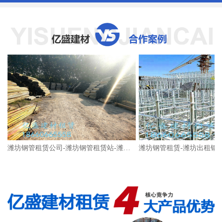
潍坊钢管租赁公司-潍坊钢管租赁站-潍坊架子管租赁-架子管的租赁价格