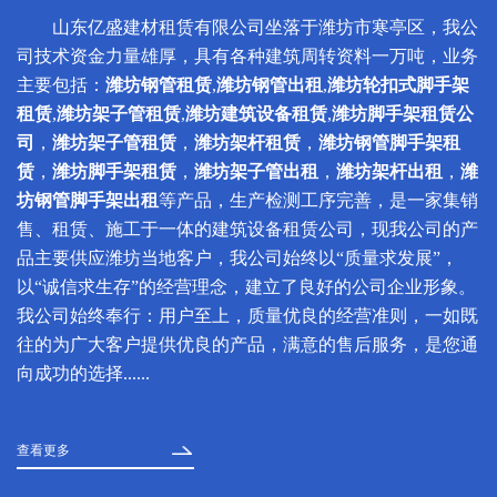
山东亿盛建材租赁有限公司坐落于潍坊市寒亭区，我公
司技术资金力量雄厚，具有各种建筑周转资料一万吨，业务
主要包括：
潍坊钢管租赁
,
潍坊钢管出租
,
潍坊轮扣式脚手架
租赁
,
潍坊架子管租赁
,
潍坊建筑设备租赁
,
潍坊脚手架租赁公
司
，
潍坊架子管租赁
，
潍坊架杆租赁
，
潍坊钢管脚手架租
赁
，
潍坊脚手架租赁
，
潍坊架子管出租
，
潍坊架杆出租
，
潍
坊钢管脚手架出租
等产品，生产检测工序完善，是一家集销
售、租赁、施工于一体的建筑设备租赁公司，现我公司的产
品主要供应潍坊当地客户，我公司始终以“质量求发展”，
以“诚信求生存”的经营理念，建立了良好的公司企业形象。
我公司始终奉行：用户至上，质量优良的经营准则，一如既
往的为广大客户提供优良的产品，满意的售后服务，是您通
向成功的选择......
查看更多