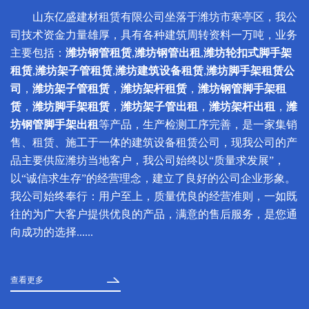
山东亿盛建材租赁有限公司坐落于潍坊市寒亭区，我公
司技术资金力量雄厚，具有各种建筑周转资料一万吨，业务
主要包括：
潍坊钢管租赁
,
潍坊钢管出租
,
潍坊轮扣式脚手架
租赁
,
潍坊架子管租赁
,
潍坊建筑设备租赁
,
潍坊脚手架租赁公
司
，
潍坊架子管租赁
，
潍坊架杆租赁
，
潍坊钢管脚手架租
赁
，
潍坊脚手架租赁
，
潍坊架子管出租
，
潍坊架杆出租
，
潍
坊钢管脚手架出租
等产品，生产检测工序完善，是一家集销
售、租赁、施工于一体的建筑设备租赁公司，现我公司的产
品主要供应潍坊当地客户，我公司始终以“质量求发展”，
以“诚信求生存”的经营理念，建立了良好的公司企业形象。
我公司始终奉行：用户至上，质量优良的经营准则，一如既
往的为广大客户提供优良的产品，满意的售后服务，是您通
向成功的选择......
查看更多