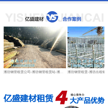
潍坊钢管租赁公司-潍坊钢管租赁站-潍坊架子管租赁-架子管的租赁价格