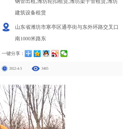
钢管出租,潍坊轮扣租赁,潍坊架子管租赁,潍坊
建筑设备租赁
山东省潍坊市寒亭区通亭街与东外环路交叉口
南1000米路东
一键分享：
2022-4-5
3465